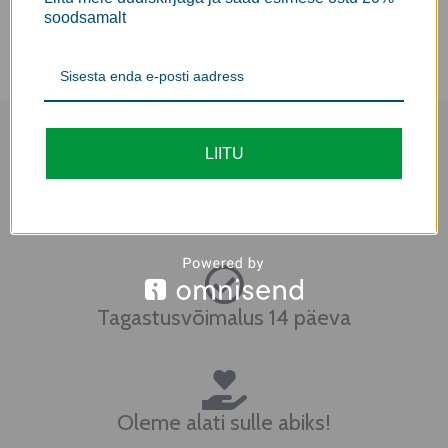
soodsamalt
LIITU
Tasuta transport üle 69€ tellimusele
Tagastusvõimalus 14 päeva
Oleme alati sulle abiks!