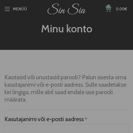
0
MENÜÜ
0.00
€
Minu konto
Kaotasid või unustasid parooli? Palun sisesta oma
kasutajanimi või e-posti aadress. Sulle saadetakse
kiri lingiga, mille abil saad endale uue parooli
määrata.
Kasutajanimi või e-posti aadress
*