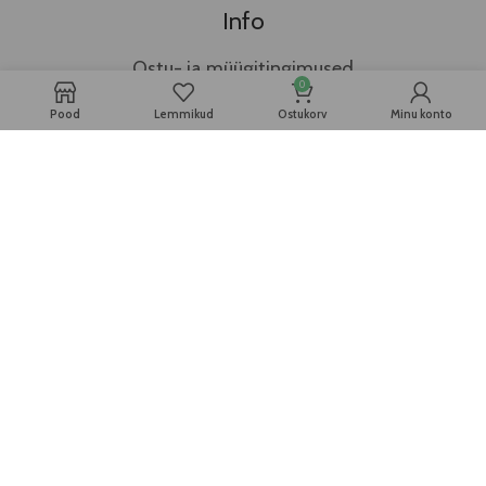
Info
Ostu- ja müügitingimused
0
Pood
Lemmikud
Ostukorv
Minu konto
Privaatsuspoliitika
Hakka edasimüüjaks
Kontakt
Kõik õigused kaitstud | shop@sinsia.ee | +372 5837
9128 | © Fashion Vibes OÜ 2025