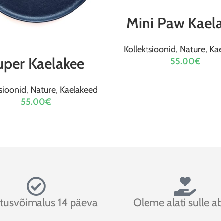
VALI
Mini Paw Kael
Kollektsioonid
,
Nature
,
Ka
VALI
uper Kaelakee
55.00
€
sioonid
,
Nature
,
Kaelakeed
55.00
€
tusvõimalus 14 päeva
Oleme alati sulle ab