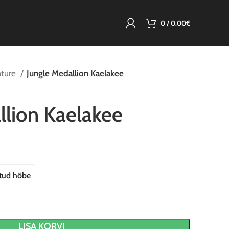
0
/
0.00
€
ture
Jungle Medallion Kaelakee
llion Kaelakee
atud hõbe
LISA KORVI