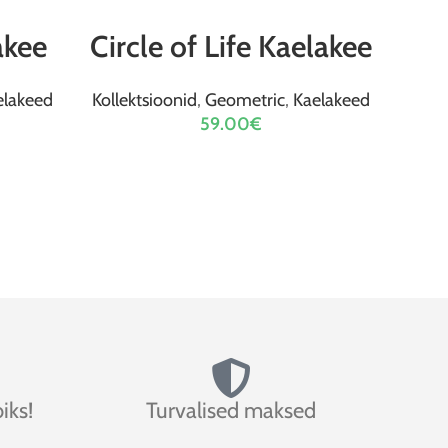
VALI
akee
Circle of Life Kaelakee
elakeed
Kollektsioonid
,
Geometric
,
Kaelakeed
59.00
€
iks!
Turvalised maksed