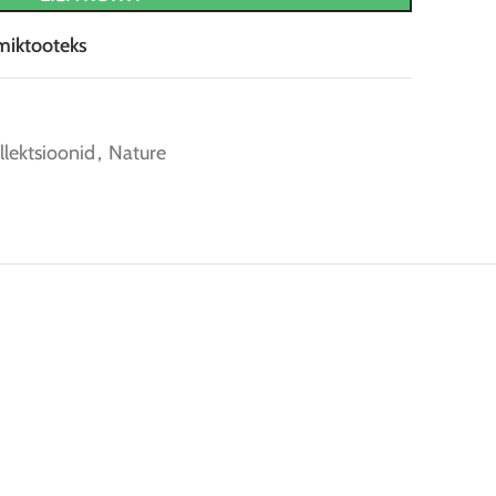
miktooteks
llektsioonid
,
Nature