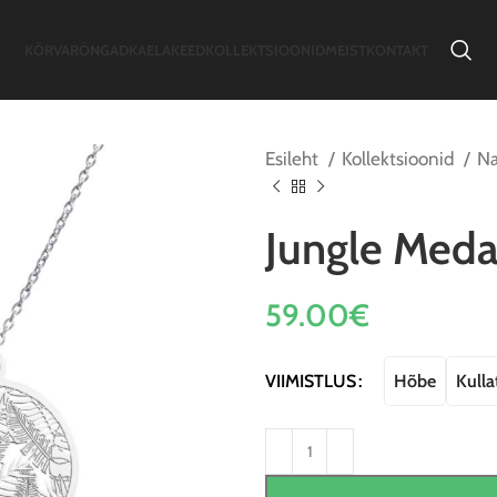
KÕRVARÕNGAD
KAELAKEED
KOLLEKTSIOONID
MEIST
KONTAKT
Esileht
Kollektsioonid
Na
Jungle Meda
59.00
€
Hõbe
Kull
VIIMISTLUS